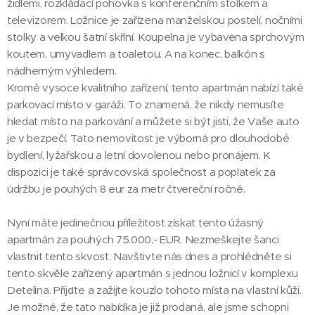
židlemi, rozkládací pohovka s konferenčním stolkem a
televizorem. Ložnice je zařízena manželskou postelí, nočními
stolky a velkou šatní skříní. Koupelna je vybavena sprchovým
koutem, umyvadlem a toaletou. A na konec, balkón s
nádherným výhledem.
Kromě vysoce kvalitního zařízení, tento apartmán nabízí také
parkovací místo v garáži. To znamená, že nikdy nemusíte
hledat místo na parkování a můžete si být jisti, že Vaše auto
je v bezpečí. Tato nemovitost je výborná pro dlouhodobé
bydlení, lyžařskou a letní dovolenou nebo pronájem. K
dispozici je také správcovská společnost a poplatek za
údržbu je pouhých 8 eur za metr čtvereční ročně.
Nyní máte jedinečnou příležitost získat tento úžasný
apartmán za pouhých 75.000,- EUR. Nezmeškejte šanci
vlastnit tento skvost. Navštivte nás dnes a prohlédněte si
tento skvěle zařízený apartmán s jednou ložnicí v komplexu
Detelina. Přijďte a zažijte kouzlo tohoto místa na vlastní kůži.
Je možné, že tato nabídka je již prodaná, ale jsme schopni