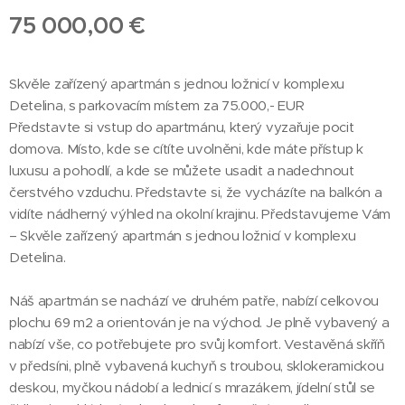
75 000,00 €
Skvěle zařízený apartmán s jednou ložnicí v komplexu
Detelina, s parkovacím místem za 75.000,- EUR
Představte si vstup do apartmánu, který vyzařuje pocit
domova. Místo, kde se cítíte uvolněni, kde máte přístup k
luxusu a pohodlí, a kde se můžete usadit a nadechnout
čerstvého vzduchu. Představte si, že vycházíte na balkón a
vidíte nádherný výhled na okolní krajinu. Představujeme Vám
– Skvěle zařízený apartmán s jednou ložnicí v komplexu
Detelina.
Náš apartmán se nachází ve druhém patře, nabízí celkovou
plochu 69 m2 a orientován je na východ. Je plně vybavený a
nabízí vše, co potřebujete pro svůj komfort. Vestavěná skříň
v předsíni, plně vybavená kuchyň s troubou, sklokeramickou
deskou, myčkou nádobí a lednicí s mrazákem, jídelní stůl se