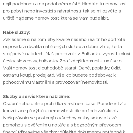
najít podobnou a na podobném místě. Hledáte-li nemovitost
pro pobyt nebo investici s návratností, tak se mi ozvěte a
určitě najdeme nemovitost, která se Vám bude líbit.
Naše služby:
Zakládáme si na tom, aby kvalitě našeho realitního portfolia
odpovídala i kvalita nabízených služeb a dobře víme, že ta
stojí právě na lidech. Naši pracovníci v Bulharsku vyrostli, mluví
česky, slovensky, bulharsky. Znají zdejší komunitu, umí se o
Vaši nemovitost dlouhodobě starat. Daně, poplatky, úklid,
ostrahu koupi, prodej atd. Vše, co budete potřebovat k
pohodovému vlastnění a provozování nemovitosti.
Služby a servis které nabízíme:
Osobní nebo online prohlídka v reálném čase. Poradenství a
konzultace při výběru nemovitosti dle požadavků klienta
Naši právníci se postarají o všechny druhy smluv a také
pomohou s ověřením u notáře a s bezpečným převodem
financí. Připravíme všechny důležité dokumenty potřebné k