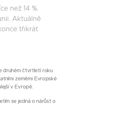
ce než 14 %.
nii. Aktuálně
once třikrát
e druhém čtvrtletí roku
ostatními zeměmi Evropské
lejší v Evropě.
etím se jedná o nárůst o