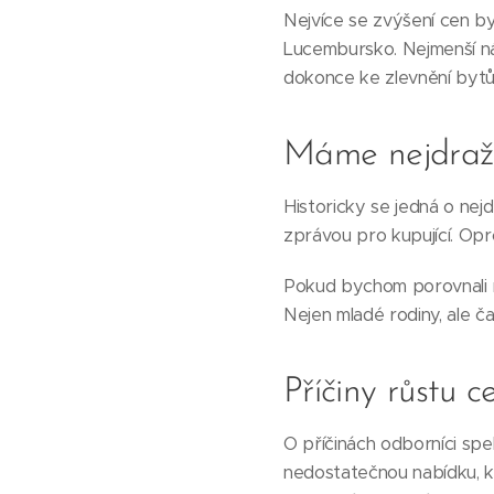
Nejvíce se zvýšení cen byt
Lucembursko. Nejmenší ná
dokonce ke zlevnění bytů
Máme nejdražší
Historicky se jedná o nej
zprávou pro kupující. Opr
Pokud bychom porovnali r
Nejen mladé rodiny, ale čas
Příčiny růstu c
O příčinách odborníci spe
nedostatečnou nabídku, k