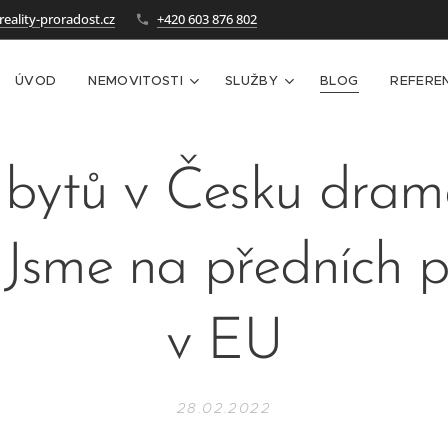
eality-proradost.cz
+420 603 876 802
ÚVOD
NEMOVITOSTI
SLUŽBY
BLOG
REFERE
bytů v Česku dram
. Jsme na předních p
v EU
28.02.2022