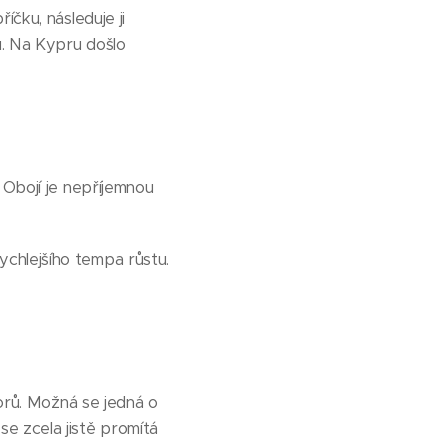
íčku, následuje ji
u. Na Kypru došlo
 Obojí je nepříjemnou
chlejšího tempa růstu.
torů. Možná se jedná o
e zcela jistě promítá