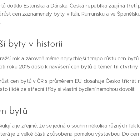
ů dotklo Estonska a Dánska. Česká republika zaujímá třetí př
růst cen zaznamenaly byty v Itálii, Rumunsku a ve Španělsk
.
 byty v historii
dražší rok a zároveň máme nejrychlejší tempo růstu cen bytů.
oti roku 2015 došlo k navýšení cen bytů o téměř tři čtvrtiny.
ůst cen bytů v ČR s průměrem EU, dosahuje Česko třikrát ry
to i lidé ze střední třídy si vlastní bydlení nemohou dovolit.
en bytů
kulují a je zřejmé, že se jedná o souhrn několika různých fak
terá je z velké části způsobena pomalou výstavbou. Do cen s