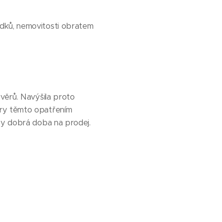
edků, nemovitosti obratem
úvěrů. Navýšila proto
ory těmto opatřením
yby dobrá doba na prodej.