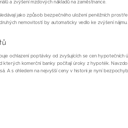
riálů a zvýšení mzdových nákladů na zaměstnance.
hledávají jako způsob bezpečného uložení peněžních prostř
í druhých nemovitostí by automaticky vedlo ke zvýšení nájmu.
tů
ibuje ochlazení poptávky od zvyšujících se cen hypotečních 
od kterých komerční banky počítají úroky z hypoték. Navzd
á. A s ohledem na nejvyšší ceny v historii je nyní bezpoch