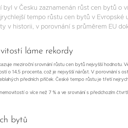
í byl v Česku zaznamenán růst cen bytů o ví
ejrychlejší tempo růstu cen bytů v Evropské u
y v historii, v porovnání s průměrem EU dok
itostí láme rekordy
kazuje meziroční srovnání růstu cen bytů nejvyšší hodnotu. V
stí o 14,5 procenta, což je nejvyšší nárůst. V porovnání s 
eblahých předních příček. České tempo růstu je třetí nejrych
emovitostí o více než 7 % a ve srovnání s předchozím čtvrtl
ch bytů