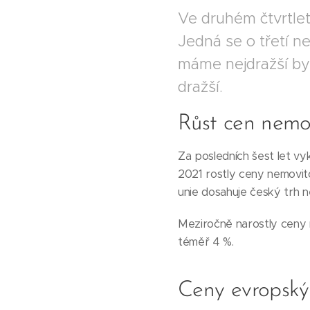
Ve druhém čtvrtlet
Jedná se o třetí n
máme nejdražší byt
dražší.
Růst cen nemov
Za posledních šest let vy
2021 rostly ceny nemovito
unie dosahuje český trh n
Meziročně narostly ceny n
téměř 4 %.
Ceny evropský