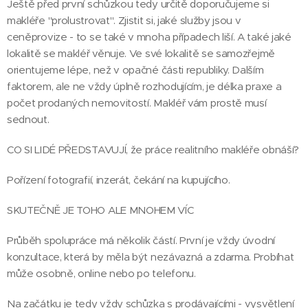
Ještě před první schůzkou tedy určitě doporučujeme si
makléře "prolustrovat". Zjistit si, jaké služby jsou v
ceněprovize - to se také v mnoha případech liší. A také jaké
lokalitě se makléř věnuje. Ve své lokalitě se samozřejmě
orientujeme lépe, než v opačné části republiky. Dalším
faktorem, ale ne vždy úplně rozhodujícím, je délka praxe a
počet prodaných nemovitostí. Makléř vám prostě musí
sednout.
CO SI LIDÉ PŘEDSTAVUJÍ, že práce realitního makléře obnáší?
Pořízení fotografií, inzerát, čekání na kupujícího.
SKUTEČNĚ JE TOHO ALE MNOHEM VÍC
Průběh spolupráce má několik částí. První je vždy úvodní
konzultace, která by měla být nezávazná a zdarma. Probíhat
může osobně, online nebo po telefonu.
Na začátku je tedy vždy schůzka s prodávajícími - vysvětlení