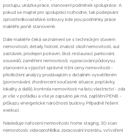
postupu, ukázka práce, stanovení podmínek spolupráce. A
pokud se majitel pro spolupráci rozhodne, tak podepsání
zprostředkovatelské smlouvy, kde jsou podmínky práce
makléře jasně stanovené.
Dále makléře čeká seznámení se s technickým stavem
nemovitosti, detaily, historií, znalost okolí nemovitosti, aut.
zastávek, prodejen potravin, škol, restaurací, parkování,
sousedů, zaměření nemovitosti, vypracování půdorysu,
stanovení a výpočet správné tržní ceny nemovitosti -
předložení analýzy prodávajícím s detailním vysvětlením
(porovnávání, zhodnocení současné situace, poptávky,
lokality a další), kontrola nemovitosti na listu vlastnictví - zda
je vše v pořádku a vše je zapsáno jak má, zajištění PENB -
průkazu energetické náročnosti budovy. Případně řešení
exekucí.
Následuje nafocení nemovitosti, home staging, 3D scan
nemovitosti, videoprohlídka, zpracování inzerátu, vytvoření