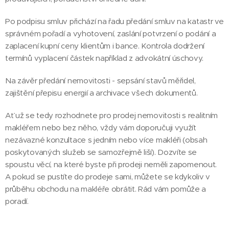
Po podpisu smluv přichází na řadu předání smluv na katastr ve
správném pořadí a vyhotovení, zaslání potvrzení o podání a
zaplacení kupní ceny klientům i bance. Kontrola dodržení
termínů vyplacení částek například z advokátní úschovy.
Na závěr předání nemovitosti - sepsání stavů měřidel,
zajištění přepisu energií a archivace všech dokumentů.
Ať už se tedy rozhodnete pro prodej nemovitosti s realitním
makléřem nebo bez něho, vždy vám doporučuji využít
nezávazné konzultace s jedním nebo více makléři (obsah
poskytovaných služeb se samozřejmě liší). Dozvíte se
spoustu věcí, na které byste při prodeji neměli zapomenout.
A pokud se pustíte do prodeje sami, můžete se kdykoliv v
průběhu obchodu na makléře obrátit. Rád vám pomůže a
poradí.