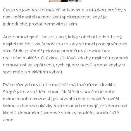
Často se jako realitní makléři setkáváme s otázkou, proč by s
námi měl majitel nemovitosti spolupracovat, když je
jednoduché, prodat nemovitost sám.
Ano, samozřejmě. Jsou situace, kdy je obchod jednoduchý,
majitel má čas i zkušenosti na to, aby se mohl prodeji věnovat
sám. Stále je téměř polovina prodejů realizována bez
realitního makléře. Otázkou zůstává, zda by majitelé neprodali
nemovitost za lepší cenu, rychleji, bez nervů a obav, kdyby si
spolupráci s makléřem vybrali.
Práce různých realitních makléřů má také různou kvalitu.
Stejně jako v každém oboru. Naštěstí v současné době
máme mnoho možností, jak si kvalitu práce makléře ověřit.
Máme k dispozici ukázky realizovaných prodejů, reference od
klientů, doporučení, webové stránky makléře, sociální sítě
apod.