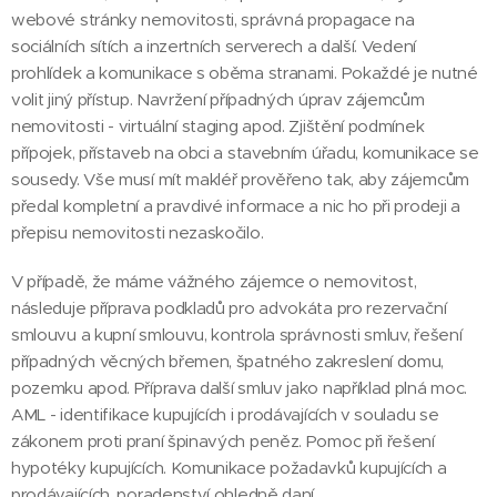
webové stránky nemovitosti, správná propagace na
sociálních sítích a inzertních serverech a další. Vedení
prohlídek a komunikace s oběma stranami. Pokaždé je nutné
volit jiný přístup. Navržení případných úprav zájemcům
nemovitosti - virtuální staging apod. Zjištění podmínek
přípojek, přístaveb na obci a stavebním úřadu, komunikace se
sousedy. Vše musí mít makléř prověřeno tak, aby zájemcům
předal kompletní a pravdivé informace a nic ho při prodeji a
přepisu nemovitosti nezaskočilo.
V případě, že máme vážného zájemce o nemovitost,
následuje příprava podkladů pro advokáta pro rezervační
smlouvu a kupní smlouvu, kontrola správnosti smluv, řešení
případných věcných břemen, špatného zakreslení domu,
pozemku apod. Příprava další smluv jako například plná moc.
AML - identifikace kupujících i prodávajících v souladu se
zákonem proti praní špinavých peněz. Pomoc při řešení
hypotéky kupujících. Komunikace požadavků kupujících a
prodávajících, poradenství ohledně daní.