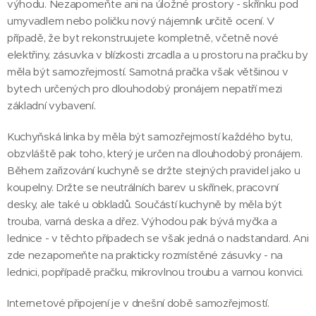
výhodu. Nezapomeňte ani na úložné prostory - skřínku pod
umyvadlem nebo poličku nový nájemník určitě ocení. V
případě, že byt rekonstruujete kompletně, včetně nové
elektřiny, zásuvka v blízkosti zrcadla a u prostoru na pračku by
měla být samozřejmostí. Samotná pračka však většinou v
bytech určených pro dlouhodobý pronájem nepatří mezi
základní vybavení.
Kuchyňská linka by měla být samozřejmostí každého bytu,
obzvláště pak toho, který je určen na dlouhodobý pronájem.
Během zařizování kuchyně se držte stejných pravidel jako u
koupelny. Držte se neutrálních barev u skřínek, pracovní
desky, ale také u obkladů. Součástí kuchyně by měla být
trouba, varná deska a dřez. Výhodou pak bývá myčka a
lednice - v těchto případech se však jedná o nadstandard. Ani
zde nezapomeňte na prakticky rozmístěné zásuvky - na
lednici, popřípadě pračku, mikrovlnou troubu a varnou konvici.
Internetové připojení je v dnešní době samozřejmostí.