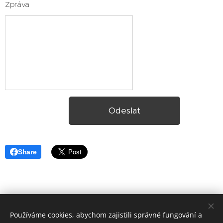
Zpráva
Odeslat
Share
Používáme cookies, abychom zajistili správné fungování a
© 2026 R
eality Radost -
franšíza společnosti
REALITY