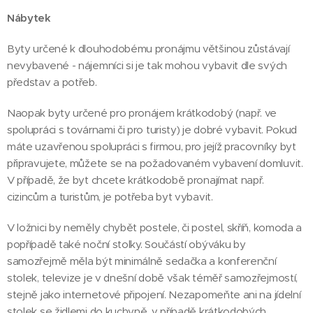
Nábytek
Byty určené k dlouhodobému pronájmu většinou zůstávají
nevybavené - nájemníci si je tak mohou vybavit dle svých
představ a potřeb.
Naopak byty určené pro pronájem krátkodobý (např. ve
spolupráci s továrnami či pro turisty) je dobré vybavit. Pokud
máte uzavřenou spolupráci s firmou, pro jejíž pracovníky byt
připravujete, můžete se na požadovaném vybavení domluvit.
V případě, že byt chcete krátkodobě pronajímat např.
cizincům a turistům, je potřeba byt vybavit.
V ložnici by neměly chybět postele, či postel, skříň, komoda a
popřípadě také noční stolky. Součástí obýváku by
samozřejmě měla být minimálně sedačka a konferenční
stolek, televize je v dnešní době však téměř samozřejmostí,
stejně jako internetové připojení. Nezapomeňte ani na jídelní
stolek se židlemi do kuchyně, v případě krátkodobých