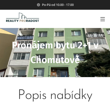
Po-Pá od 10.00 - 17.00
Pronájem bytu 2+1 v
Chomutově
Popis nabídky