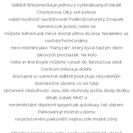
Sídliště Březenecká je jednou z vyhledávaných lokalit
Chomutova. Díky své poloze
nabízí možnost navštěvovat Podkrušnohorský Zoopark,
Kamencové jezero, nebo se
můžete během pár minut dostat přímo do lesa. Nedaleko se
nachází hotel známý
mezi místními jako "Partyzán", který bývá častým cílem
takových procházek. Na kolo
nebo in-line brusle můžete vyrazit do Bezručova údolí.
Centrum města je dobře
dostupné a i samotné sídliště poskytuje obyvatelům
dostatečné zázemí, co se týká
občanské obslužnosti. Jsou zde obchody, pošta, školy, školky,
lékaři, zubaři, MHD a
meziměstské dopravní spojení jak autobusy, tak vlakem.
Parkování je možné u domu
na prostorném parkovišti; nejsou zde modré zóny.