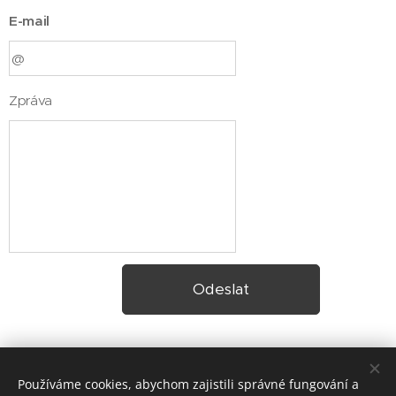
E-mail
Zpráva
Odeslat
Používáme cookies, abychom zajistili správné fungování a
© 2026 R
eality Radost -
franšíza společnosti
REALITY