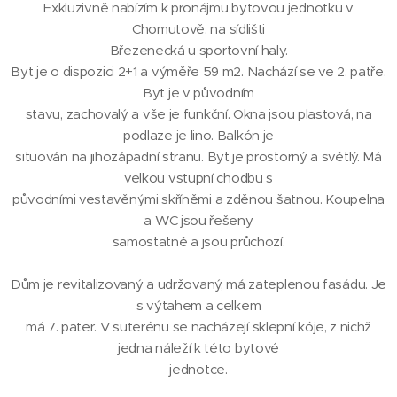
Exkluzivně nabízím k pronájmu bytovou jednotku v
Chomutově, na sídlišti
Březenecká u sportovní haly.
Byt je o dispozici 2+1 a výměře 59 m2. Nachází se ve 2. patře.
Byt je v původním
stavu, zachovalý a vše je funkční. Okna jsou plastová, na
podlaze je lino. Balkón je
situován na jihozápadní stranu. Byt je prostorný a světlý. Má
velkou vstupní chodbu s
původními vestavěnými skříněmi a zděnou šatnou. Koupelna
a WC jsou řešeny
samostatně a jsou průchozí.
Dům je revitalizovaný a udržovaný, má zateplenou fasádu. Je
s výtahem a celkem
má 7. pater. V suterénu se nacházejí sklepní kóje, z nichž
jedna náleží k této bytové
jednotce.