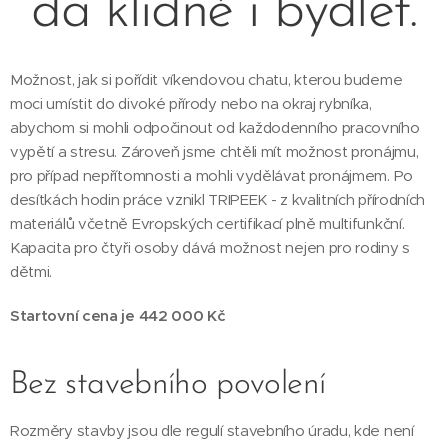
dá klidně i bydlet.
Možnost, jak si pořídit víkendovou chatu, kterou budeme
moci umístit do divoké přírody nebo na okraj rybníka,
abychom si mohli odpočinout od každodenního pracovního
vypětí a stresu. Zároveň jsme chtěli mít možnost pronájmu,
pro případ nepřítomnosti a mohli vydělávat pronájmem. Po
desítkách hodin práce vznikl TRIPEEK - z kvalitních přírodních
materiálů včetně Evropských certifikací plně multifunkční.
Kapacita pro čtyři osoby dává možnost nejen pro rodiny s
dětmi.
Startovní cena je 442 000 Kč
Bez stavebního povolení
Rozměry stavby jsou dle regulí stavebního úradu, kde není