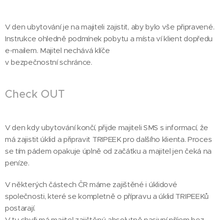
V den ubytování je na majiteli zajistit, aby bylo vše připravené.
Instrukce ohledně podmínek pobytu a místa ví klient dopředu
e-mailem. Majitel nechává klíče
v bezpečnostní schránce.
Check OUT
V den kdy ubytování končí, přijde majiteli SMS s informací, že
má zajistit úklid a připravit TRIPEEK pro dalšího klienta. Proces
se tím pádem opakuje úplně od začátku a majitel jen čeká na
peníze.
V některých částech ČR máme zajištěné i úklidové
společnosti, které se kompletně o přípravu a úklid TRIPEEKů
postarají.
V tu chvíli má majitel zajištěný absolutně pasivní příjem bez