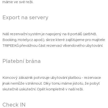
máme ve své režii.
Export na servery
Náš rezervační systém je napojený na 8 portálů (airBNB,
Booking, Hotely.cz apod.), skrze které zajišťujeme pro majitele
TRIPEEKů převážnou část rezervací víkendového ubytování.
Platební brána
Koncový zákazník potvrzuje ubytování platbou - rezervace
jinak nemůže vzniknout. Díky tomu máme jistotu, že pobyt
skutečně uskuteční. Opět kompletně v naší režii.
Check IN