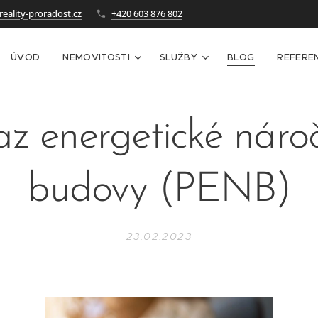
eality-proradost.cz
+420 603 876 802
ÚVOD
NEMOVITOSTI
SLUŽBY
BLOG
REFERE
az energetické nároč
budovy (PENB)
23.02.2023