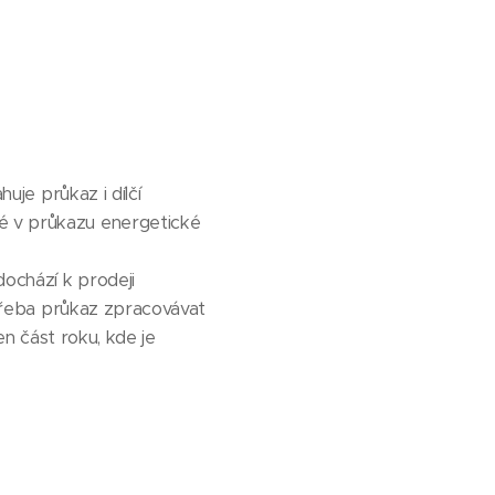
uje průkaz i dílčí
né v průkazu energetické
dochází k prodeji
í třeba průkaz zpracovávat
en část roku, kde je