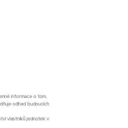
enné informace o tom,
adňuje odhad budoucích
ví vlastníků jednotek v