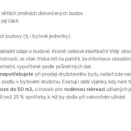
o větších změnách dokončených budov.
ejí části.
ti budovy (tj. i bytové jednotky).
kladní údaje o budově. Kromě celkové klasifikační třídy obsah
ročnosti. Je však třeba mít na paměti, že informace obsaže
ientační, vypočtené podle průměrných dat.
z
nepotřebujete
při prodeji družstevního bytu, neboť zde ne
 podílu v bytovém družstvu. Existují i další výjimky, kdy nen
loze do 50 m2,
u staveb pro
rodinnou rekreaci
užívaných j
 než 25 % spotřeby, k níž by došlo při celoročním užívání.