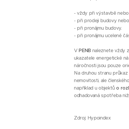
- vždy při výstavbě neb
- při prodeji budovy nebo j
- při pronájmu budovy.
- při pronájmu ucelené čás
V
PENB
naleznete vždy zá
ukazatele energetické ná
náročnosti jsou pouze or
Na druhou stranu průka
nemovitosti, ale členského
například u objektů
o roz
odhadovaná spotřeba nižší
Zdroj: Hypoindex