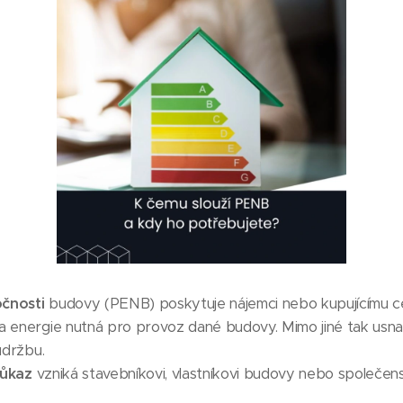
čnosti
budovy (PENB) poskytuje nájemci nebo kupujícímu c
a energie nutná pro provoz dané budovy. Mimo jiné tak usn
údržbu.
růkaz
vzniká stavebníkovi, vlastníkovi budovy nebo společenst