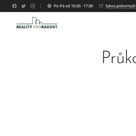
Po-Pá od 10.00 - 17.00
lubos.pokorny@r
Průk